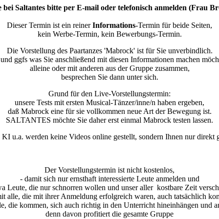
e bei Saltantes bitte per E-mail oder telefonisch anmelden (Frau 
Dieser Termin ist ein reiner
Informations
-Termin für beide Seiten,
kein Werbe-Termin, kein Bewerbungs-Termin.
Die Vorstellung des Paartanzes 'Mabrock' ist für Sie unverbindlich.
und ggfs was Sie anschließend mit diesen Informationen machen möch
alleine oder mit anderen aus der Gruppe zusammen,
besprechen Sie dann unter sich.
Grund für den Live-Vorstellungstermin:
unsere Tests mit ersten Musical-Tänzer/inne/n haben ergeben,
daß Mabrock eine für sie vollkommen neue Art der Bewegung ist.
SALTANTES möchte Sie daher erst einmal Mabrock testen lassen.
KI u.a. werden keine Videos online gestellt, sondern Ihnen nur direkt g
Der Vorstellungstermin ist nicht kostenlos,
- damit sich nur ernsthaft interessierte Leute anmelden und
wa Leute, die nur schnorren wollen und unser aller kostbare Zeit ver
it alle, die mit ihrer Anmeldung erfolgreich waren, auch tatsächlich 
lle, die kommen, sich auch richtig in den Unterricht hineinhängen und a
denn davon profitiert die gesamte Gruppe