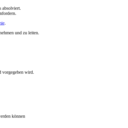
absolviert.
nfordern.
mie
.
nehmen und zu leiten.
nd vorgegeben wird.
 werden können