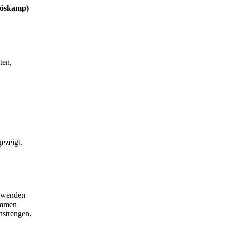
Bröskamp)
ten,
ezeigt.
schwenden
kommen
nstrengen,