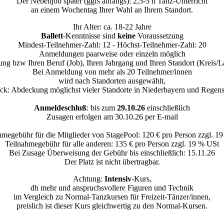
Der Nebenjob später (ggfs anfangs): 2,5-5 h Tanz-Unterricht
an einem Wochentag Ihrer Wahl an Ihrem Standort.
Ihr Alter: ca. 18-22 Jahre
Ballett
-Kenntnisse sind
keine
Voraussetzung
Mindest-Teilnehmer-Zahl: 12 - Höchst-Teilnehmer-Zahl: 20
Anmeldungen paarweise oder einzeln möglich
dung bzw Ihren Beruf (Job), Ihren Jahrgang und Ihren Standort (Kreis/
Bei Anmeldung von mehr als 20 Teilnehmer/innen
wird nach Standorten ausgewählt,
k: Abdeckung möglichst vieler Standorte in Niederbayern und Regen
Anmeldeschluß
: bis zum
29.10.26
einschließlich
Zusagen erfolgen am 30.10.26 per E-mail
hmegebühr für die Mitglieder von StagePool: 120 € pro Person zzgl. 1
Teilnahmegebühr für alle anderen: 135 € pro Person zzgl. 19 % USt
Bei Zusage Überweisung der Gebühr bis einschließlich: 15.11.26
Der Platz ist nicht übertragbar.
Achtung:
Intensiv
-Kurs,
dh mehr und anspruchsvollere Figuren und Technik
im Vergleich zu Normal-Tanzkursen für Freizeit-Tänzer/innen,
preislich ist dieser Kurs gleichwertig zu den Normal-Kursen.