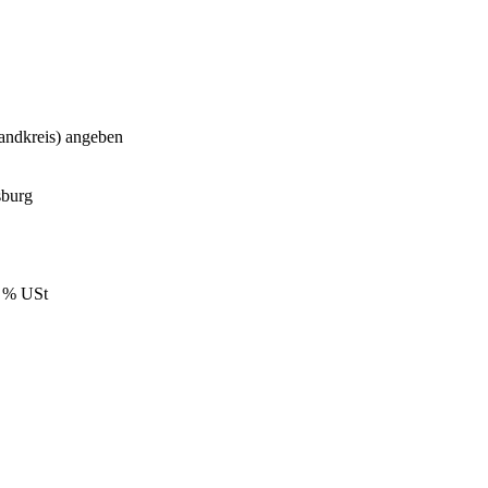
Landkreis) angeben
sburg
9 % USt