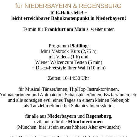
für NIEDERBAYERN & REGENSBURG
ICE-Haltestelle!
+
leicht erreichbarer Bahnknotenpunkt in Niederbayern!
Termin für
Frankfurt am Main
s. weiter unten
Programm
Plattling
:
Mini-Mabrock-Kurs (2,75 h)
mit Videos (1 h) und
Wiener Walzer zum Testen (5 min)
+ Disco-Freestyle Ihrer Wahl (10 min)
Zeiten: 10-14:30 Uhr
für Musical-Tänzer/innen, HipHop-Instruktor/innen,
Animateurinnen und Animateure, Schauspieler/innen, Bwl-er/innen, etc
und alle sonstigen evtl. eines Tages an einem kleinen Nebenjob
als Tanzlehrer/innen bei Saltantes Interessierte,
für alle aus
Niederbayern
und
Regensburg
,
evtl. auch für die
Münchner/innen
(München: hier ist ein etwas höheres Alter erwünscht)