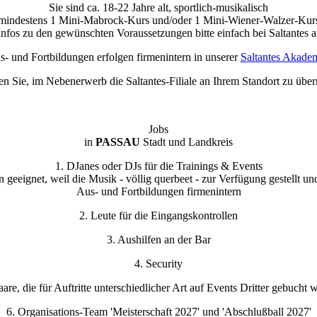
Sie sind ca. 18-22 Jahre alt, sportlich-musikalisch
mindestens 1 Mini-Mabrock-Kurs und/oder 1 Mini-Wiener-Walzer-Kurs 
Infos zu den gewünschten Voraussetzungen bitte einfach bei Saltantes a
s- und Fortbildungen erfolgen firmenintern in unserer
Saltantes Akade
n Sie, im Nebenerwerb die Saltantes-Filiale an Ihrem Standort zu über
Jobs
in
PASSAU
Stadt und Landkreis
1. DJanes oder DJs für die Trainings & Events
en geeignet, weil die Musik - völlig querbeet - zur Verfügung gestellt u
Aus- und Fortbildungen firmenintern
2. Leute für die Eingangskontrollen
3. Aushilfen an der Bar
4. Security
aare, die für Auftritte unterschiedlicher Art auf Events Dritter gebucht
6. Organisations-Team 'Meisterschaft 2027' und 'Abschlußball 2027'