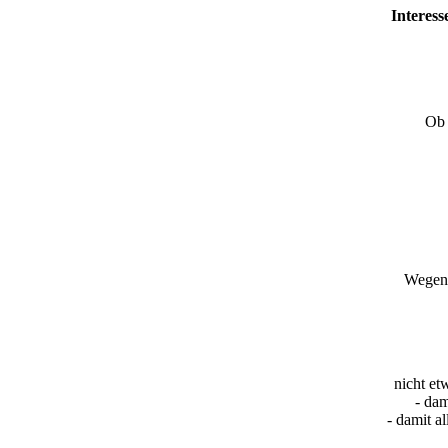
Interess
Ob 
Wegen 
nicht et
- dam
- damit a