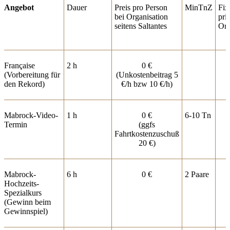
Angebot
Dauer
Preis pro Person
MinTnZ
Fix
bei Organisation
pri
seitens Saltantes
Org
Française
2 h
0 €
(Vorbereitung für
(Unkostenbeitrag 5
den Rekord)
€/h bzw 10 €/h)
Mabrock-Video-
1 h
0 €
6-10 Tn
Termin
(ggfs
Fahrtkostenzuschuß
20 €)
Mabrock-
6 h
0 €
2 Paare
Hochzeits-
Spezialkurs
(Gewinn beim
Gewinnspiel)