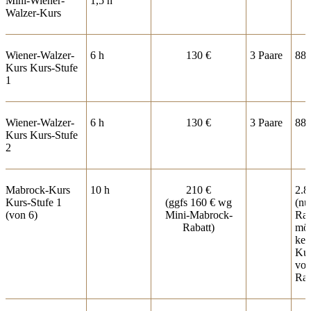
Mini-Wiener-
1,5 h
Walzer-Kurs
Wiener-Walzer-
6 h
130 €
3 Paare
880
Kurs Kurs-Stufe
1
Wiener-Walzer-
6 h
130 €
3 Paare
880
Kurs Kurs-Stufe
2
Mabrock-Kurs
10 h
210 €
2.8
Kurs-Stufe 1
(ggfs 160 € wg
(nu
(von 6)
Mini-Mabrock-
Rab
Rabatt)
mög
kei
Kum
vo
Rab