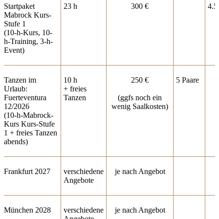
Startpaket
23 h
300 €
4.5
Mabrock Kurs-
Stufe 1
(10-h-Kurs, 10-
h-Training, 3-h-
Event)
Tanzen im
10 h
250 €
5 Paare
Urlaub:
+ freies
Fuerteventura
Tanzen
(ggfs noch ein
12/2026
wenig Saalkosten)
(10-h-Mabrock-
Kurs Kurs-Stufe
1 + freies Tanzen
abends)
Frankfurt 2027
verschiedene
je nach Angebot
Angebote
München 2028
verschiedene
je nach Angebot
Angebote