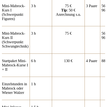
Mini-Mabrock-
3 h
75 €
3 Paare
560
Kurs I
Tip
: 50 €
960
(Schwerpunkt
Anrechnung s.u.
Figuren)
Mini-Mabrock-
3 h
75 €
560
Kurs II
960
(Schwerpunkt
Schwungtechnik)
Startpaket Mini-
6 h
130 €
4 Paare
880
Mabrock-Kurse I
+ II
Einzelstunden in
1 h
Mabrock oder
Wiener Walzer